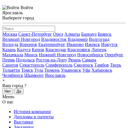
Войти
Ярославль
Выберите город
Москва
Санкт-Петербург
Орел
Алматы
Барнаул
Брянск
Великий Новгород
Владивосток
Владимир
Волгоград
Вологда
Воронеж
Екатеринбург
Иваново
Ижевск
Иркутск
Казань
Калуга
Киров
Краснодар
Красноярск
Липецк
Махачкала
Минск
Нижний Новгород
Новосибирск
Оренбург
Пермь
Подольск
Ростов-на-Дону
Рязань
Самара
Саратов
Севастополь
Симферополь
Смоленск
Тамбов
Тверь
Тольятти
Томск
Тула
Тюмень
Ульяновск
Уфа
Хабаровск
Челябинск
Шымкент
Ярославль
×
Ваш город
?
Нет
Да
Меню
О нас
История компании
Дипломы и патенты
Выставки
Заказчики