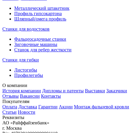
Металлический штакетник
Профиль гипсокартона
Шляпный/омега профиль
Станки для водостоков
Фальцеосадочные станки
Зиговочные машины
Станок для ребер жесткости
Станки для гибки
Листогибы
Профилегибы
О компании
История компании
Дипломы и патенты
Выставки
Заказчики
Отзывы
Вакансии
Контакты
Покупателям
Оплата
Доставка
Гарантии
Акции
Монтаж фальцевой кровли
Статьи
Новости
Реквизиты
АО «Райффайзенбанк»
г. Москва