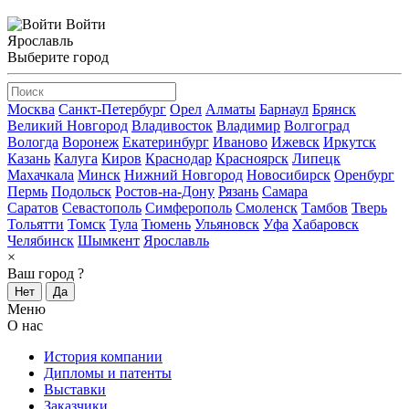
Войти
Ярославль
Выберите город
Москва
Санкт-Петербург
Орел
Алматы
Барнаул
Брянск
Великий Новгород
Владивосток
Владимир
Волгоград
Вологда
Воронеж
Екатеринбург
Иваново
Ижевск
Иркутск
Казань
Калуга
Киров
Краснодар
Красноярск
Липецк
Махачкала
Минск
Нижний Новгород
Новосибирск
Оренбург
Пермь
Подольск
Ростов-на-Дону
Рязань
Самара
Саратов
Севастополь
Симферополь
Смоленск
Тамбов
Тверь
Тольятти
Томск
Тула
Тюмень
Ульяновск
Уфа
Хабаровск
Челябинск
Шымкент
Ярославль
×
Ваш город
?
Нет
Да
Меню
О нас
История компании
Дипломы и патенты
Выставки
Заказчики