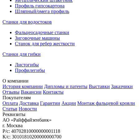
Металлический штакетник
Профиль гипсокартона
Шляпный/омега профиль
Станки для водостоков
Фальцеосадочные станки
Зиговочные машины
Станок для ребер жесткости
Станки для гибки
Листогибы
Профилегибы
О компании
История компании
Дипломы и патенты
Выставки
Заказчики
Отзывы
Вакансии
Контакты
Покупателям
Оплата
Доставка
Гарантии
Акции
Монтаж фальцевой кровли
Статьи
Новости
Реквизиты
АО «Райффайзенбанк»
г. Москва
Р/с: 40702810000000001118
К/с: 30101810200000000700