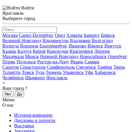
Войти
Ярославль
Выберите город
Москва
Санкт-Петербург
Орел
Алматы
Барнаул
Брянск
Великий Новгород
Владивосток
Владимир
Волгоград
Вологда
Воронеж
Екатеринбург
Иваново
Ижевск
Иркутск
Казань
Калуга
Киров
Краснодар
Красноярск
Липецк
Махачкала
Минск
Нижний Новгород
Новосибирск
Оренбург
Пермь
Подольск
Ростов-на-Дону
Рязань
Самара
Саратов
Севастополь
Симферополь
Смоленск
Тамбов
Тверь
Тольятти
Томск
Тула
Тюмень
Ульяновск
Уфа
Хабаровск
Челябинск
Шымкент
Ярославль
×
Ваш город
?
Нет
Да
Меню
О нас
История компании
Дипломы и патенты
Выставки
Заказчики