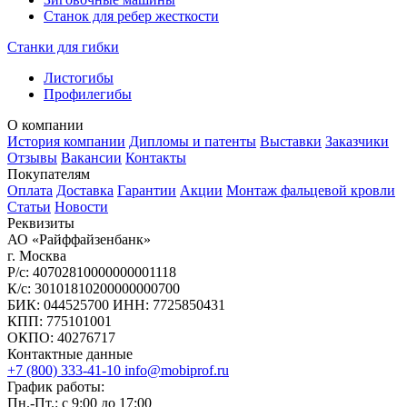
Станок для ребер жесткости
Станки для гибки
Листогибы
Профилегибы
О компании
История компании
Дипломы и патенты
Выставки
Заказчики
Отзывы
Вакансии
Контакты
Покупателям
Оплата
Доставка
Гарантии
Акции
Монтаж фальцевой кровли
Статьи
Новости
Реквизиты
АО «Райффайзенбанк»
г. Москва
Р/с: 40702810000000001118
К/с: 30101810200000000700
БИК: 044525700 ИНН: 7725850431
КПП: 775101001
ОКПО: 40276717
Контактные данные
+7 (800) 333-41-10
info@mobiprof.ru
График работы:
Пн.-Пт.: с 9:00 до 17:00