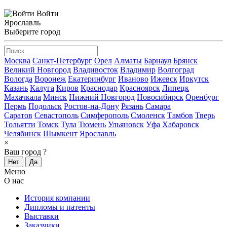
Войти
Ярославль
Выберите город
Москва
Санкт-Петербург
Орел
Алматы
Барнаул
Брянск
Великий Новгород
Владивосток
Владимир
Волгоград
Вологда
Воронеж
Екатеринбург
Иваново
Ижевск
Иркутск
Казань
Калуга
Киров
Краснодар
Красноярск
Липецк
Махачкала
Минск
Нижний Новгород
Новосибирск
Оренбург
Пермь
Подольск
Ростов-на-Дону
Рязань
Самара
Саратов
Севастополь
Симферополь
Смоленск
Тамбов
Тверь
Тольятти
Томск
Тула
Тюмень
Ульяновск
Уфа
Хабаровск
Челябинск
Шымкент
Ярославль
×
Ваш город
?
Нет
Да
Меню
О нас
История компании
Дипломы и патенты
Выставки
Заказчики