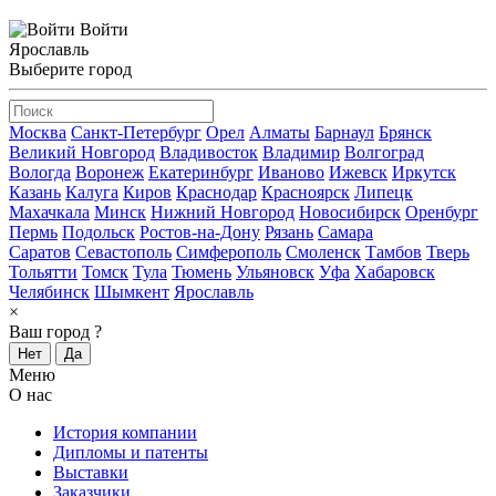
Войти
Ярославль
Выберите город
Москва
Санкт-Петербург
Орел
Алматы
Барнаул
Брянск
Великий Новгород
Владивосток
Владимир
Волгоград
Вологда
Воронеж
Екатеринбург
Иваново
Ижевск
Иркутск
Казань
Калуга
Киров
Краснодар
Красноярск
Липецк
Махачкала
Минск
Нижний Новгород
Новосибирск
Оренбург
Пермь
Подольск
Ростов-на-Дону
Рязань
Самара
Саратов
Севастополь
Симферополь
Смоленск
Тамбов
Тверь
Тольятти
Томск
Тула
Тюмень
Ульяновск
Уфа
Хабаровск
Челябинск
Шымкент
Ярославль
×
Ваш город
?
Нет
Да
Меню
О нас
История компании
Дипломы и патенты
Выставки
Заказчики