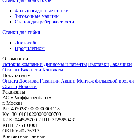
Станки для водостоков
Фальцеосадочные станки
Зиговочные машины
Станок для ребер жесткости
Станки для гибки
Листогибы
Профилегибы
О компании
История компании
Дипломы и патенты
Выставки
Заказчики
Отзывы
Вакансии
Контакты
Покупателям
Оплата
Доставка
Гарантии
Акции
Монтаж фальцевой кровли
Статьи
Новости
Реквизиты
АО «Райффайзенбанк»
г. Москва
Р/с: 40702810000000001118
К/с: 30101810200000000700
БИК: 044525700 ИНН: 7725850431
КПП: 775101001
ОКПО: 40276717
Контактные данные