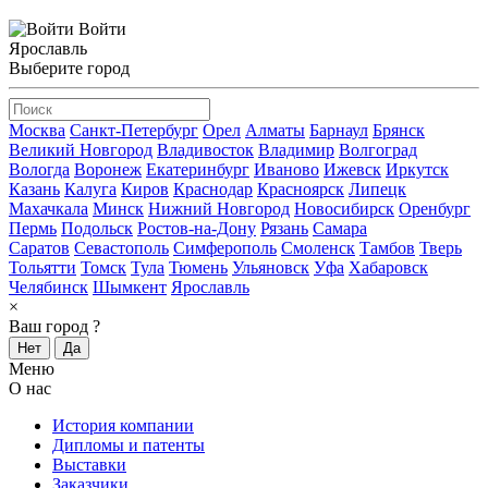
Войти
Ярославль
Выберите город
Москва
Санкт-Петербург
Орел
Алматы
Барнаул
Брянск
Великий Новгород
Владивосток
Владимир
Волгоград
Вологда
Воронеж
Екатеринбург
Иваново
Ижевск
Иркутск
Казань
Калуга
Киров
Краснодар
Красноярск
Липецк
Махачкала
Минск
Нижний Новгород
Новосибирск
Оренбург
Пермь
Подольск
Ростов-на-Дону
Рязань
Самара
Саратов
Севастополь
Симферополь
Смоленск
Тамбов
Тверь
Тольятти
Томск
Тула
Тюмень
Ульяновск
Уфа
Хабаровск
Челябинск
Шымкент
Ярославль
×
Ваш город
?
Нет
Да
Меню
О нас
История компании
Дипломы и патенты
Выставки
Заказчики