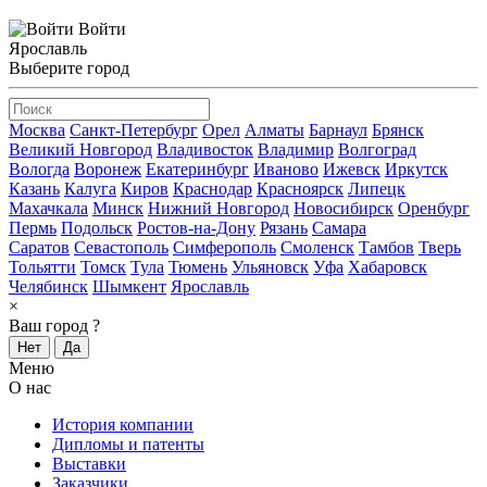
Войти
Ярославль
Выберите город
Москва
Санкт-Петербург
Орел
Алматы
Барнаул
Брянск
Великий Новгород
Владивосток
Владимир
Волгоград
Вологда
Воронеж
Екатеринбург
Иваново
Ижевск
Иркутск
Казань
Калуга
Киров
Краснодар
Красноярск
Липецк
Махачкала
Минск
Нижний Новгород
Новосибирск
Оренбург
Пермь
Подольск
Ростов-на-Дону
Рязань
Самара
Саратов
Севастополь
Симферополь
Смоленск
Тамбов
Тверь
Тольятти
Томск
Тула
Тюмень
Ульяновск
Уфа
Хабаровск
Челябинск
Шымкент
Ярославль
×
Ваш город
?
Нет
Да
Меню
О нас
История компании
Дипломы и патенты
Выставки
Заказчики