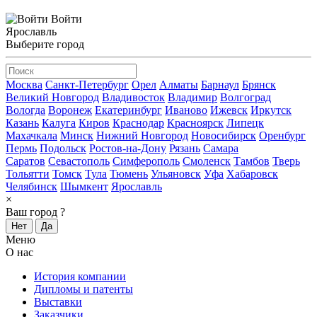
Войти
Ярославль
Выберите город
Москва
Санкт-Петербург
Орел
Алматы
Барнаул
Брянск
Великий Новгород
Владивосток
Владимир
Волгоград
Вологда
Воронеж
Екатеринбург
Иваново
Ижевск
Иркутск
Казань
Калуга
Киров
Краснодар
Красноярск
Липецк
Махачкала
Минск
Нижний Новгород
Новосибирск
Оренбург
Пермь
Подольск
Ростов-на-Дону
Рязань
Самара
Саратов
Севастополь
Симферополь
Смоленск
Тамбов
Тверь
Тольятти
Томск
Тула
Тюмень
Ульяновск
Уфа
Хабаровск
Челябинск
Шымкент
Ярославль
×
Ваш город
?
Нет
Да
Меню
О нас
История компании
Дипломы и патенты
Выставки
Заказчики