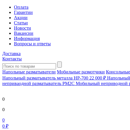
Оплата
Гарантии
Акции
Статьи
Новости
Вакансии
Информация
Вопросы и ответы
Доставка
Контакты
Напольные разматыватели
Мобильные размотчики
Консольные
Напольный разматыватель металла HP-700
22 000 ₽
Напольный 
непривaодной разматыватель РМ2С Мобильный неприводной 
0
0
0
0 ₽