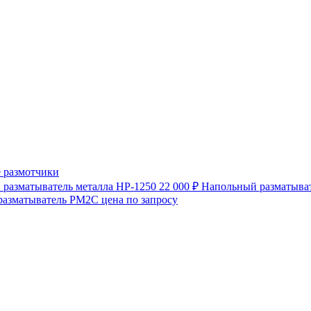
 размотчики
разматыватель металла HP-1250
22 000 ₽
Напольный разматыват
разматыватель РМ2С
цена по запросу