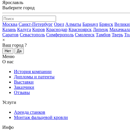
Ярославль
Выберите город
Москва
Санкт-Петербург
Орел
Алматы
Барнаул
Брянск
Велики
Казань
Калуга
Киров
Краснодар
Красноярск
Липецк
Махачкал
Саратов
Севастополь
Симферополь
Смоленск
Тамбов
Тверь
То
×
Ваш город
?
Нет
Да
Меню
О нас
История компании
Дипломы и патенты
Выставки
Заказчики
Отзывы
Услуги
Аренда станков
Монтаж фальцевой кровли
Инфо