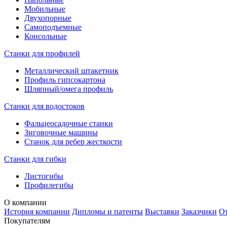
Мобильные
Двухопорные
Самоподъемные
Консольные
Станки для профилей
Металлический штакетник
Профиль гипсокартона
Шляпный/омега профиль
Станки для водостоков
Фальцеосадочные станки
Зиговочные машины
Станок для ребер жесткости
Станки для гибки
Листогибы
Профилегибы
О компании
История компании
Дипломы и патенты
Выставки
Заказчики
О
Покупателям