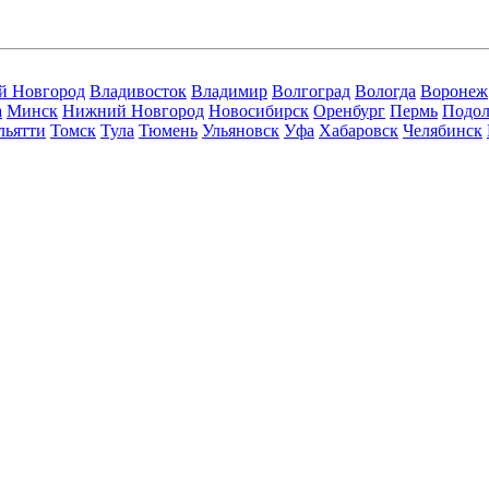
й Новгород
Владивосток
Владимир
Волгоград
Вологда
Воронеж
а
Минск
Нижний Новгород
Новосибирск
Оренбург
Пермь
Подол
льятти
Томск
Тула
Тюмень
Ульяновск
Уфа
Хабаровск
Челябинск